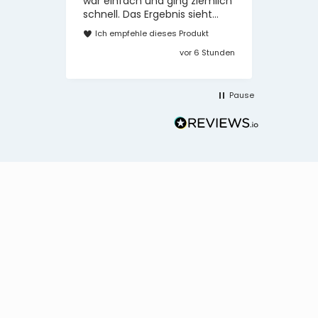
war einfach und ging ziemlich
Ich e
schnell. Das Ergebnis sieht
sehr schön aus. Wir können
Ich empfehle dieses Produkt
das Produkt nur
vor 6 Stunden
weiterempfehlen.
Pause