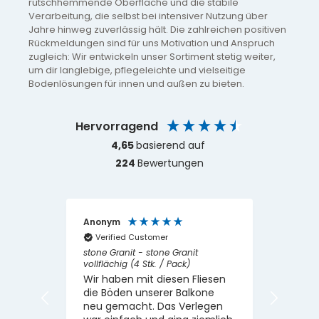
rutschhemmende Oberfläche und die stabile
Verarbeitung, die selbst bei intensiver Nutzung über
Jahre hinweg zuverlässig hält. Die zahlreichen positiven
Rückmeldungen sind für uns Motivation und Anspruch
zugleich: Wir entwickeln unser Sortiment stetig weiter,
um dir langlebige, pflegeleichte und vielseitige
Bodenlösungen für innen und außen zu bieten.
Hervorragend
4,65
basierend auf
224
Bewertungen
Anonym
Markus
Verified Customer
Verif
stone Granit - stone Granit
Classic
vollflächig (4 Stk. / Pack)
Schnell
Wir haben mit diesen Fliesen
und op
die Böden unserer Balkone
anspr
neu gemacht. Das Verlegen
Terras