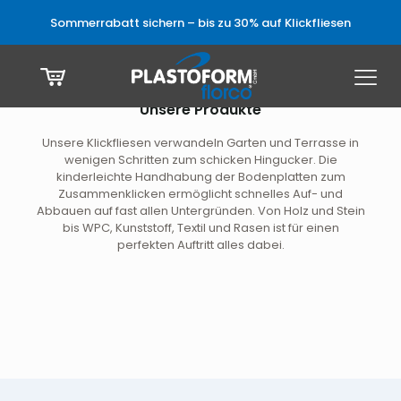
Sommerrabatt sichern – bis zu 30% auf Klickfliesen
Unsere Produkte
Unsere Klickfliesen verwandeln Garten und Terrasse in
wenigen Schritten zum schicken Hingucker. Die
kinderleichte Handhabung der Bodenplatten zum
Zusammenklicken ermöglicht schnelles Auf- und
Abbauen auf fast allen Untergründen. Von Holz und Stein
bis WPC, Kunststoff, Textil und Rasen ist für einen
perfekten Auftritt alles dabei.
IM
IM
IM
IM
ANGEBOT
ANGEBOT
ANGEBOT
ANGEBOT
Akazie
WPC
stone
WPC