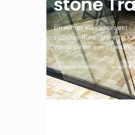
stone Tra
Ein echtes Kundenprojekt – fe
südlicher Ruhe. Travertin Kl
Wintergarten einen Liebling
Echtstein-Klickfliese
Terrasse & W