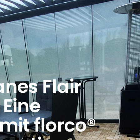
nes Flair
 Eine
mit florco®