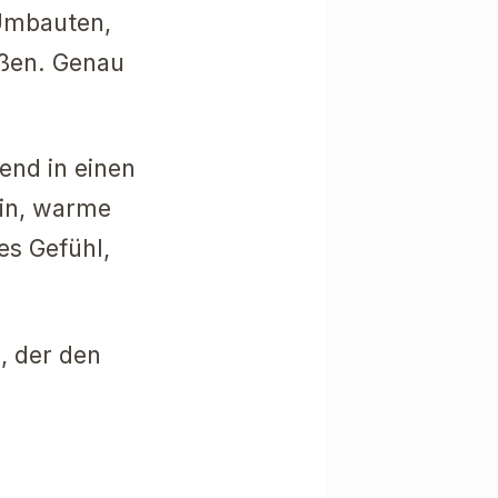
Umbauten,
üßen. Genau
ßend in einen
tin, warme
es Gefühl,
, der den