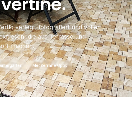
vertine.
rtig verlegt, fotografiert und voller
ickfliesen, die aus Terrasse und
sort machen.
intergarten
Mediterrane Optik