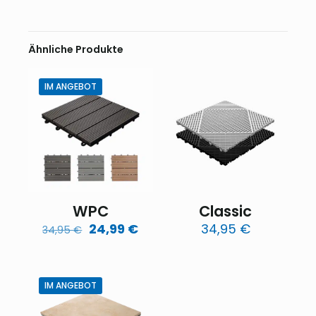
Ähnliche Produkte
IM ANGEBOT
WPC
Classic
Ursprünglicher
Aktueller
24,99
€
34,95
€
34,95
€
Preis
Preis
war:
ist:
34,95 €
24,99 €.
IM ANGEBOT