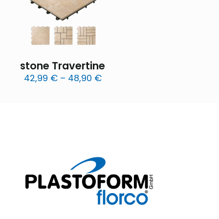
stone Travertine
Preisspanne:
42,99
€
–
48,90
€
42,99 €
bis
48,90 €