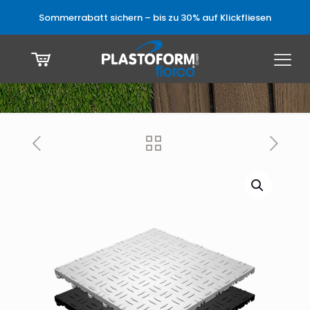
Sommerrabatt sichern – bis zu 30% auf Klickfliesen